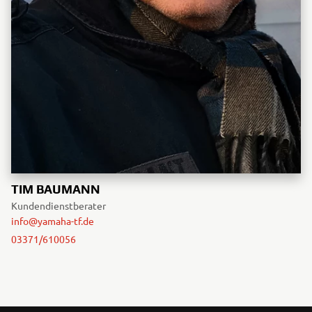
TIM BAUMANN
Kundendienstberater
info@yamaha-tf.de
03371/610056