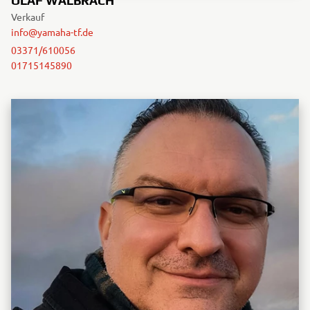
OLAF WALBRACH
Verkauf
info@yamaha-tf.de
03371/610056
01715145890