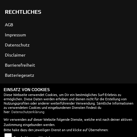
RECHTLICHES
AGB
Impressum
Datenschutz
Disclaimer
Barrierefreiheit
Batteriegesetz
Altölverordnung
EINSATZ VON COOKIES
Diese Webseite verwendet Cookies, um Dir ein bestmögliches Surf-Erlebnis zu
ermöglichen. Diese Daten werden erhoben und dienen nicht für die Erstellung von
ÖFFNUNGSZEITEN
Nutzungsprofilen oder anderer weiterführender Verwendung. Sämtliche Informationen
zu verwendeten Cookies und eingebundenen Diensten findest du
Montag:
9:00 - 18:00
hier:
Datenschutzerklärung
Dienstag:
9:00 - 18:00
Wir verwenden auf dieser Website folgende Dienste, welche erst nach deiner aktiven
Zustimmung eingebunden werden.
Mittwoch:
9:00 - 18:00
Bitte hake dazu den jeweiligen Dienst an und klicke auf Übernehmen:
Donnerstag:
9:00 - 18:00